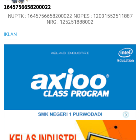
NUPTK : 1645756658200022 NOPES : 12031552511887
NRG : 125251888002
IKLAN