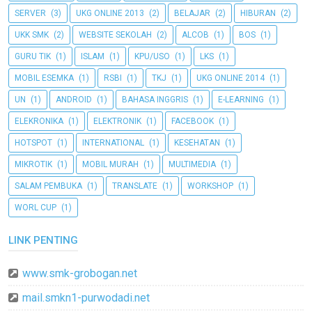
SERVER
(3)
UKG ONLINE 2013
(2)
BELAJAR
(2)
HIBURAN
(2)
UKK SMK
(2)
WEBSITE SEKOLAH
(2)
ALCOB
(1)
BOS
(1)
GURU TIK
(1)
ISLAM
(1)
KPU/USO
(1)
LKS
(1)
MOBIL ESEMKA
(1)
RSBI
(1)
TKJ
(1)
UKG ONLINE 2014
(1)
UN
(1)
ANDROID
(1)
BAHASA INGGRIS
(1)
E-LEARNING
(1)
ELEKRONIKA
(1)
ELEKTRONIK
(1)
FACEBOOK
(1)
HOTSPOT
(1)
INTERNATIONAL
(1)
KESEHATAN
(1)
MIKROTIK
(1)
MOBIL MURAH
(1)
MULTIMEDIA
(1)
SALAM PEMBUKA
(1)
TRANSLATE
(1)
WORKSHOP
(1)
WORL CUP
(1)
LINK PENTING
www.smk-grobogan.net
mail.smkn1-purwodadi.net