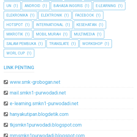
UN
(1)
ANDROID
(1)
BAHASA INGGRIS
(1)
E-LEARNING
(1)
ELEKRONIKA
(1)
ELEKTRONIK
(1)
FACEBOOK
(1)
HOTSPOT
(1)
INTERNATIONAL
(1)
KESEHATAN
(1)
MIKROTIK
(1)
MOBIL MURAH
(1)
MULTIMEDIA
(1)
SALAM PEMBUKA
(1)
TRANSLATE
(1)
WORKSHOP
(1)
WORL CUP
(1)
LINK PENTING
www.smk-grobogan.net
mail.smkn1-purwodadi.net
e-learning.smkn1-purwodadi.net
hanyakutipan.blogdetik.com
tkjsmkn1purwodadi.blogspot.com
mmsmkn1purwodadi.blogspot.com