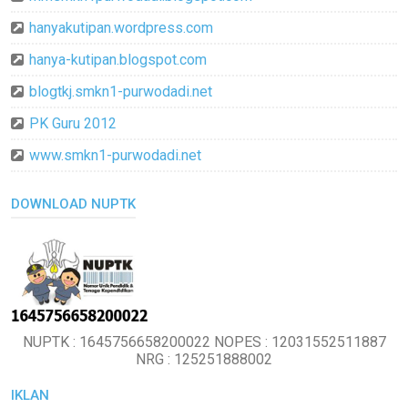
hanyakutipan.wordpress.com
hanya-kutipan.blogspot.com
blogtkj.smkn1-purwodadi.net
PK Guru 2012
www.smkn1-purwodadi.net
DOWNLOAD NUPTK
NUPTK : 1645756658200022 NOPES : 12031552511887
NRG : 125251888002
IKLAN