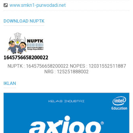
www.smkn1-purwodadi.net
DOWNLOAD NUPTK
NUPTK : 1645756658200022 NOPES : 12031552511887
NRG : 125251888002
IKLAN