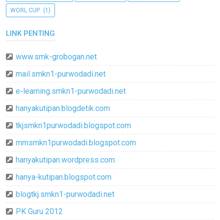
WORL CUP
(1)
LINK PENTING
www.smk-grobogan.net
mail.smkn1-purwodadi.net
e-learning.smkn1-purwodadi.net
hanyakutipan.blogdetik.com
tkjsmkn1purwodadi.blogspot.com
mmsmkn1purwodadi.blogspot.com
hanyakutipan.wordpress.com
hanya-kutipan.blogspot.com
blogtkj.smkn1-purwodadi.net
PK Guru 2012