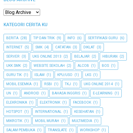
KATEGORI CERITA KU
BERITA
(28)
TIP DAN TRIK
(9)
INFO
(6)
SERTIFIKASI GURU
(6)
INTERNET
(5)
SMK
(4)
CATATAN
(3)
DIKLAT
(3)
SERVER
(3)
UKG ONLINE 2013
(2)
BELAJAR
(2)
HIBURAN
(2)
UKK SMK
(2)
WEBSITE SEKOLAH
(2)
ALCOB
(1)
BOS
(1)
GURU TIK
(1)
ISLAM
(1)
KPU/USO
(1)
LKS
(1)
MOBIL ESEMKA
(1)
RSBI
(1)
TKJ
(1)
UKG ONLINE 2014
(1)
UN
(1)
ANDROID
(1)
BAHASA INGGRIS
(1)
E-LEARNING
(1)
ELEKRONIKA
(1)
ELEKTRONIK
(1)
FACEBOOK
(1)
HOTSPOT
(1)
INTERNATIONAL
(1)
KESEHATAN
(1)
MIKROTIK
(1)
MOBIL MURAH
(1)
MULTIMEDIA
(1)
SALAM PEMBUKA
(1)
TRANSLATE
(1)
WORKSHOP
(1)